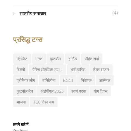
(4)
राष्ट्रीय समाचार
प्रसिद्ध टग्स
क्रिकेट
भारत
फुटबॉल
इंग्लैंड
रोहित शर्मा
दिल्ली
पेरिस ओलंपिक 2024
भारी बारिश
शेयर बाजार
प्रीमियर लीग
बार्सिलोना
BCCI
निवेशक
आर्सेनल
फुटबॉल मैच
आईपीएल 2025
स्वर्ण पदक
योग दिवस
भाजपा
T20 विश्व कप
हमारे बारे में