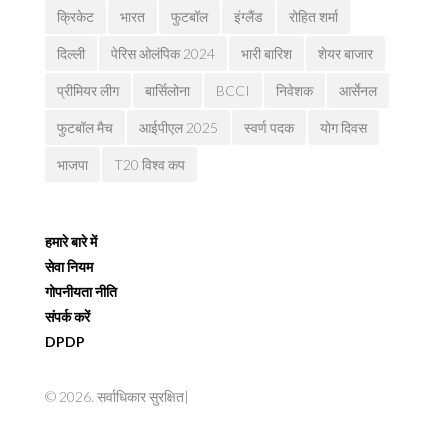
क्रिकेट
भारत
फुटबॉल
इंग्लैंड
रोहित शर्मा
दिल्ली
पेरिस ओलंपिक 2024
भारी बारिश
शेयर बाजार
प्रीमियर लीग
बार्सिलोना
BCCI
निवेशक
आर्सेनल
फुटबॉल मैच
आईपीएल 2025
स्वर्ण पदक
योग दिवस
भाजपा
T20 विश्व कप
हमारे बारे में
सेवा नियम
गोपनीयता नीति
संपर्क करें
DPDP
© 2026. सर्वाधिकार सुरक्षित|