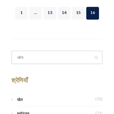
1
…
13
14
15
16
श्रेणियाँ
(70)
खेल
(21)
मनोरंजन