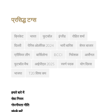
प्रसिद्ध टग्स
क्रिकेट
भारत
फुटबॉल
इंग्लैंड
रोहित शर्मा
दिल्ली
पेरिस ओलंपिक 2024
भारी बारिश
शेयर बाजार
प्रीमियर लीग
बार्सिलोना
BCCI
निवेशक
आर्सेनल
फुटबॉल मैच
आईपीएल 2025
स्वर्ण पदक
योग दिवस
भाजपा
T20 विश्व कप
हमारे बारे में
सेवा नियम
गोपनीयता नीति
संपर्क करें