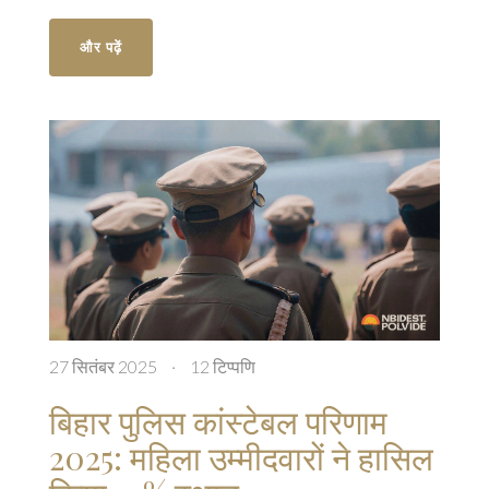
ड्यूल डिस्प्ले डिजाइन और Snapdragon 8 Elite Gen 5
प्रोसेसर से परफॉर्मेंस नई ऊँचाइयों पर पहुंचता है। 1TB संस्करण
और पढ़ें
5 अक्टूबर को उपलब्ध होगा।
27 सितंबर 2025
·
12 टिप्पणि
बिहार पुलिस कांस्टेबल परिणाम
2025: महिला उम्मीदवारों ने हासिल