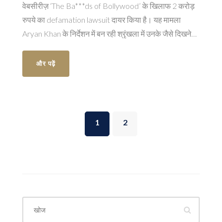
वेबसीरीज़ ‘The Ba***ds of Bollywood’ के खिलाफ 2 करोड़
रुपये का defamation lawsuit दायर किया है। यह मामला
Aryan Khan के निर्देशन में बन रही श्रृंखला में उनके जैसे दिखने
वाले किरदार को लेकर उभरा है, जिससे उनके प्रतिष्ठा को आघात
पहुँचा बताया गया है। केस में शाहरुख़ खान, रेड चिलीज़ एंटरटेनमेंट
और पढ़ें
और नेटफ़्लिक्स को भी प्रतिवादी बनाकर दायर किया गया है।
अदालत को यह तय करना होगा कि ये सृजनात्मक कल्पना है या सीधे
अपमान का गठन।
1
2