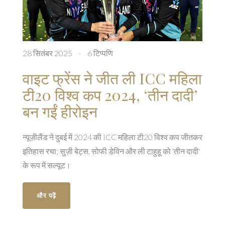
28 सितंबर 2025
·
6 टिप्पणि
वाइट फ्रेंस ने जीत ली ICC महिला
टी20 विश्व कप 2024, ‘तीन दादी’
बन गईं हीरोइन
न्यूज़ीलैंड ने दुबई में 2024 की ICC महिला टी20 विश्व कप जीतकर
इतिहास रचा; सुज़ी बेट्स, सोफी डेविन और ली टाहुहू को 'तीन दादी'
के रूप में सल्यूट।
और पढ़ें