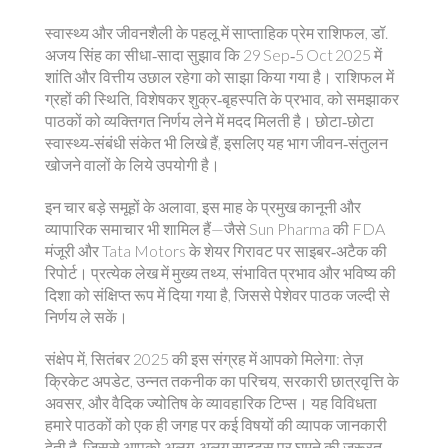
स्वास्थ्य और जीवनशैली के पहलू में
साप्ताहिक प्रेम राशिफल
,
डॉ.
अजय सिंह का सीधा‑सादा सुझाव कि 29 Sep‑5 Oct 2025 में
शांति और वित्तीय उछाल रहेगा
को साझा किया गया है। राशिफल में
ग्रहों की स्थिति, विशेषकर शुक्र‑बृहस्पति के प्रभाव, को समझाकर
पाठकों को व्यक्तिगत निर्णय लेने में मदद मिलती है। छोटा‑छोटा
स्वास्थ्य‑संबंधी संकेत भी लिखे हैं, इसलिए यह भाग जीवन‑संतुलन
खोजने वालों के लिये उपयोगी है।
इन चार बड़े समूहों के अलावा, इस माह के प्रमुख कानूनी और
व्यापारिक समाचार भी शामिल हैं—जैसे Sun Pharma की FDA
मंजूरी और Tata Motors के शेयर गिरावट पर साइबर‑अटैक की
रिपोर्ट। प्रत्येक लेख में मुख्य तथ्य, संभावित प्रभाव और भविष्य की
दिशा को संक्षिप्त रूप में दिया गया है, जिससे पेशेवर पाठक जल्दी से
निर्णय ले सकें।
संक्षेप में, सितंबर 2025 की इस संग्रह में आपको मिलेगा: तेज़
क्रिकेट अपडेट, उन्नत तकनीक का परिचय, सरकारी छात्रवृत्ति के
अवसर, और वैदिक ज्योतिष के व्यावहारिक टिप्स। यह विविधता
हमारे पाठकों को एक ही जगह पर कई विषयों की व्यापक जानकारी
देती है, जिससे आपको अलग‑अलग साइट्स पर घूमने की जरूरत