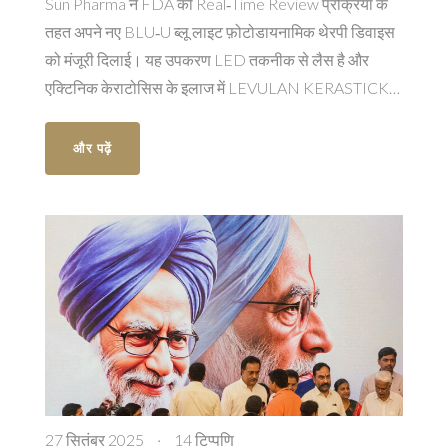
Sun Pharma ने FDA की Real‑Time Review प्रक्रिया के
तहत अपने नए BLU‑U ब्लू लाइट फ़ोटोडायनामिक थेरपी डिवाइस
को मंजूरी दिलाई। यह उपकरण LED तकनीक से लैस है और
एक्टिनिक केराटोसिस के इलाज में LEVULAN KERASTICK
के साथ काम करता है। FDA की स्वीकृति कंपनी की डर्मेटोलॉजी में
नवाचार को रेखांकित करती है। नई तकनीक डेंटरोलॉजिस्ट के
और पढ़ें
कमरे में जगह बचाती है और मरीजों को आराम देती है। CEO अभय
गांधी ने इस कदम को रोगियों के जीवन में सुधार के रूप में देखा।
27 सितंबर 2025
·
14 टिप्पणि