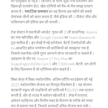
को प्रमुखता दी गई है। क्रिकेट के साथ जुड़ी पिच विश्लेषण और
खिलाड़ी प्रदर्शन डेटा, खेल प्रेमियों को मैच‑से‑मैच समझ प्रदान
करता है।
स्मार्टटेक समाचार
का यह हिस्सा इस महीने की सबसे
रोमांचक जीतों को कवर करता है, जैसे इंडिया की 5‑विकेट जीत और
पाकिस्तान की एशिया कप की वापसी।
टेक सेक्टर में
तकनीकी अपडेट
,
गूगल की 25वीं सालगिरह, Xiaomi
का नया फ्लैगशिप और Google Gemini का Nano Banana AI
टूल
शामिल हैं। इन लेखों में नई प्रोसेसर, बैटरी टेक्नोलॉजी और
AI‑आधारित इमेज जनरेशन की बारीकियों को समझाया गया है,
जिससे तकनीक‑प्रेमी तुरंत अपनाने योग्य जानकारी पा सकते हैं।
उदाहरण के तौर पर, Xiaomi 17 Pro Max का
Snapdragon 8 Elite Gen 5 और 7,500 mAh बैटरी, उन लोगों
के लिए दिलचस्प है जो प्रीमियम फ़ोन चाहते हैं।
शिक्षा क्षेत्र में
शिक्षा स्कॉलरशिप
,
अज़िम प्रींजि फाउंडेशन की नई
2025 स्कॉलरशिप योजना
का विस्तृत विश्लेषण है। यह योजना
सरकारी स्कूल की लड़कियों को प्रति वर्ष ₹30,000 तक प्रदान
करती है, और दो राउंड में आवेदन खोलती है। लेख में पात्रता,
आवेदन प्रक्रिया और वित्तीय मदद के वितरण के तरीके को स्पष्ट
रूप से बताया गया है, जिससे अभ्यार्थी उचित योजना बना सकें।