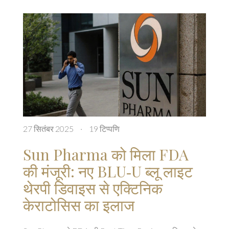
27 सितंबर 2025
·
19 टिप्पणि
Sun Pharma को मिला FDA
की मंजूरी: नए BLU‑U ब्लू लाइट
थेरपी डिवाइस से एक्टिनिक
केराटोसिस का इलाज