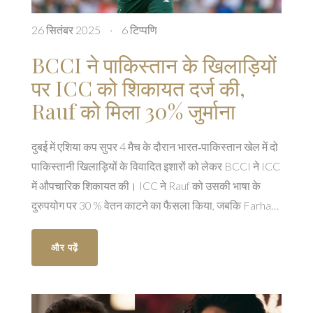
26 सितंबर 2025
·
6 टिप्पणि
BCCI ने पाकिस्तान के खिलाड़ियों
पर ICC को शिकायत दर्ज की,
Rauf को मिला 30% जुर्माना
दुबई में एशिया कप सुपर 4 मैच के दौरान भारत‑पाकिस्तान खेल में दो
पाकिस्तानी खिलाड़ियों के विवादित इशारों को लेकर BCCI ने ICC
में औपचारिक शिकायत की। ICC ने Rauf को उसकी भाषा के
दुरुपयोग पर 30 % वेतन काटने का फैसला किया, जबकि Farhan
को चेतावनी दी गई। भारत के कप्तान सूर्यकुमार यादव पर भी PCB
ने शिकायत दर्ज की है। इस लेख में पूरी घटना, सजा और दोनों पक्षों
और पढ़ें
के बयान की विस्तृत जानकारी है।