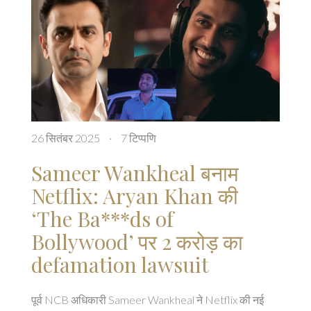
26 सितंबर 2025
·
7 टिप्पणि
Sameer Wankheal बनाम
Netflix: Aryan Khan की
‘The Ba***ds of
Bollywood’ पर 2 करोड़ का
defamation lawsuit
पूर्व NCB अधिकारी Sameer Wankheal ने Netflix की नई